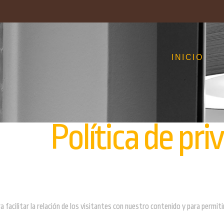
INICIO
Política de pri
 facilitar la relación de los visitantes con nuestro contenido y para permiti