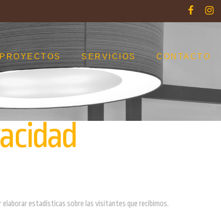
PROYECTOS
SERVICIOS
CONTACTO
vacidad
r elaborar estadísticas sobre las visitantes que recibimos.