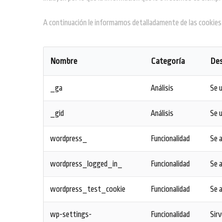
A continuación le informamos detalladamente de las cookies 
Nombre
Categoría
Des
_ga
Análisis
Se u
_gid
Análisis
Se u
wordpress_
Funcionalidad
Se a
wordpress_logged_in_
Funcionalidad
Se a
wordpress_test_cookie
Funcionalidad
Se a
wp-settings-
Funcionalidad
Sirv