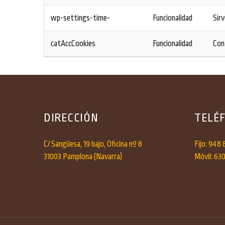
wp-settings-time-
Funcionalidad
Sirv
catAccCookies
Funcionalidad
Cont
DIRECCIÓN
TELÉ
C/ Sangüesa, 19 bajo, Oficina nº 8
Fijo: 948 
31003 Pamplona (Navarra)
Móvil: 63