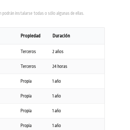
 podrán instalarse todas o sólo algunas de ellas.
Propiedad
Duración
Terceros
2 años
Terceros
24 horas
Propia
1 año
Propia
1 año
Propia
1 año
Propia
1 año