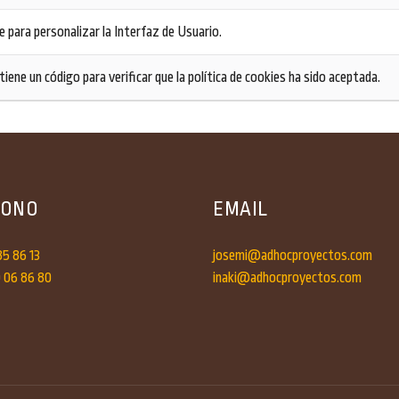
e para personalizar la Interfaz de Usuario.
iene un código para verificar que la política de cookies ha sido aceptada.
FONO
EMAIL
85 86 13
josemi@adhocproyectos.com
0 06 86 80
inaki@adhocproyectos.com